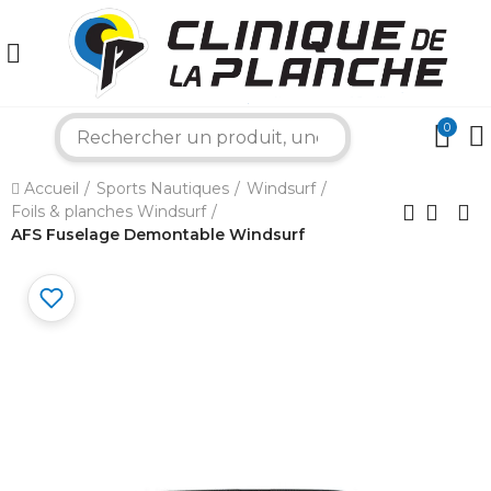
0
×
search
Accueil
Sports Nautiques
Windsurf
Bonjour ! Je suis votre expert nautique.
Foils & planches Windsurf
Comment puis-je vous aider aujourd'hui ?
AFS Fuselage Demontable Windsurf