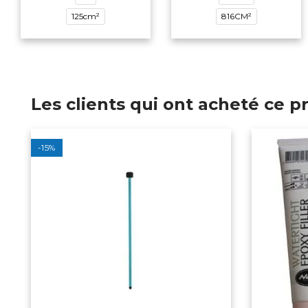
125cm²
816CM²
Les clients qui ont acheté ce 
-15%