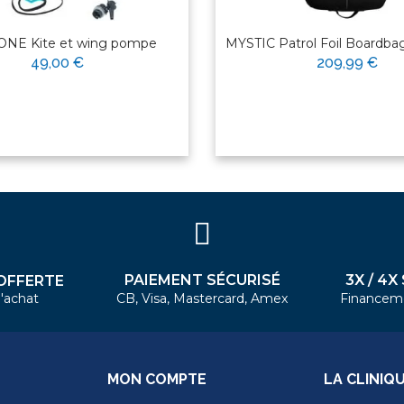
NE Kite et wing pompe
MYSTIC Patrol Foil Boardb
49,00 €
209,99 €
PAIEMENT SÉCURISÉ
3X / 4X
OFFERTE
'achat
CB, Visa, Mastercard, Amex
Financem
MON COMPTE
LA CLINIQ