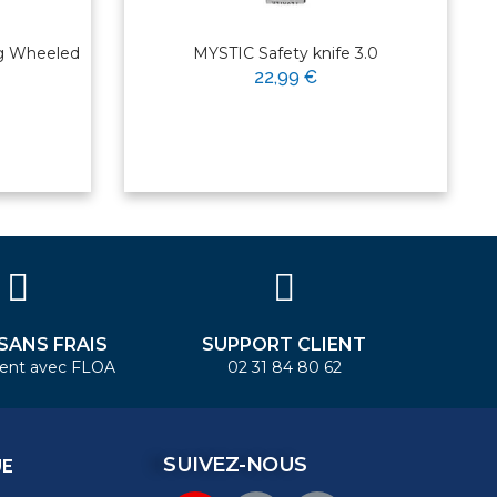
ag Wheeled
MYSTIC Safety knife 3.0
22,99 €
 SANS FRAIS
SUPPORT CLIENT
ent avec FLOA
02 31 84 80 62
SUIVEZ-NOUS
UE