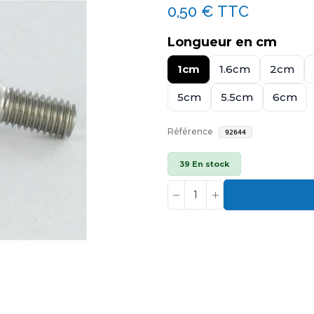
0,50 €
TTC
Longueur en cm
1cm
1.6cm
2cm
5cm
5.5cm
6cm
Référence
92644
39 En stock