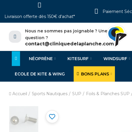
Paiement Séc
Livraison offerte dès 150€ d'achat*
Nous ne sommes pas joignable ? Une
question ?
contact@cliniquedelaplanche.com
NÉOPRÈNE
KITESURF
WINDSURF
ECOLE DE KITE & WING
BONS PLANS
Accueil
Sports Nautiques
SUP
Foils & Planches SUP