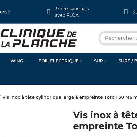
3x / 4x sans frais
urisé
S
avec FLOA
WING
FOIL ELECTRIQUE
SUP
SURF / 
Vis inox à tête cylindrique large à empreinte Torx T30 M6
Vis inox à tê
empreinte T