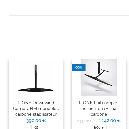
-55%
F-ONE Downwind
F-ONE Foil complet
Comp UHM monobloc
momentum + mat
carbone stabilisateur
carbone
390,00 €
1 142,00 €
2 537,78 €
XS
80cm