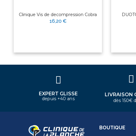
Clinique Vis de decompression Cobra
DUOTO
16,20 €
×
Bonjour ! Je suis votre expert
nautique. Comment puis-je vous
aider aujourd'hui ?
EXPERT GLISSE
LIVRAISON 
depuis +40 ans
dès 150€ d
BOUTIQUE