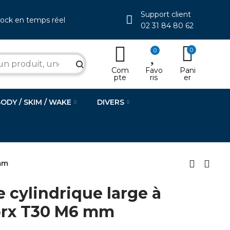
Support client
tock en temps réel
02 31 84 80 62
0
0
search
Com
Favo
Pani
pte
ris
er
BODY / SKIM / WAKE
DIVERS
 mm
te cylindrique large à
orx T30 M6 mm