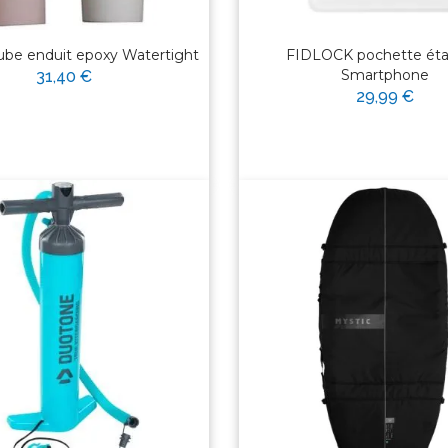
be enduit epoxy Watertight
FIDLOCK pochette ét
Smartphone
31,40 €
29,99 €