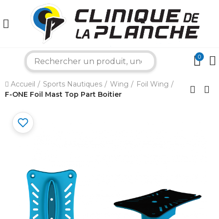
0
search
Accueil
Sports Nautiques
Wing
Foil Wing
×
F-ONE Foil Mast Top Part Boitier
Bonjour ! Je suis votre expert nautique.
Comment puis-je vous aider aujourd'hui ?