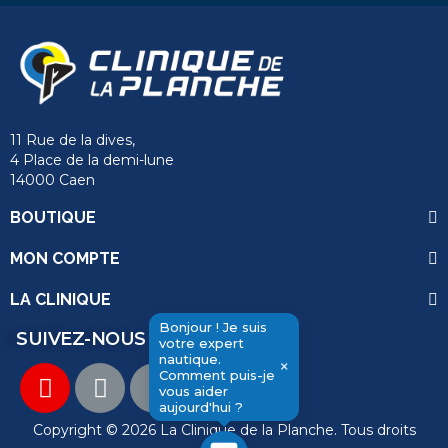
11 Rue de la dives,
4 Place de la demi-lune
14000 Caen
BOUTIQUE
MON COMPTE
LA CLINIQUE
Bonjour ! Je suis
SUIVEZ-NOUS
votre expert
send
nautique.
×
Comment puis-je
vous aider
aujourd'hui ?
Copyright © 2026 La Clinique de la Planche. Tous droits