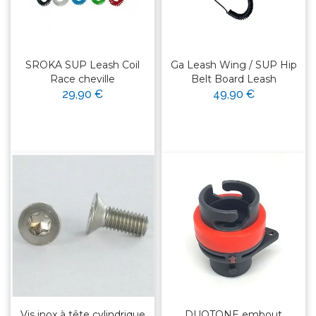
SROKA SUP Leash Coil
Ga Leash Wing / SUP Hip
Race cheville
Belt Board Leash
29,90 €
49,90 €
Vis inox à tête cylindrique
DUOTONE embout