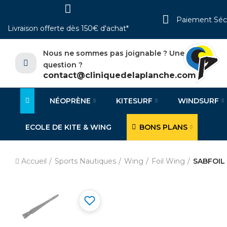
Paiement Séc
Livraison offerte dès 150€ d'achat*
Nous ne sommes pas joignable ? Une
question ?
contact@cliniquedelaplanche.com
NÉOPRÈNE
KITESURF
WINDSURF
ECOLE DE KITE & WING
BONS PLANS
Accueil
Sports Nautiques
Wing
Foil Wing
SABFOIL 