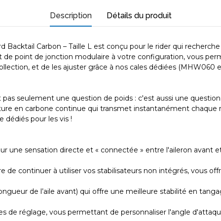
Description
Détails du produit
 Backtail Carbon – Taille L est conçu pour le rider qui recherche
sert de point de jonction modulaire à votre configuration, vous p
e collection, et de les ajuster grâce à nos cales dédiées (MHW06
pas seulement une question de poids : c'est aussi une question d
ure en carbone continue qui transmet instantanément chaque mo
e dédiés pour les vis !
 une sensation directe et « connectée » entre l'aileron avant et l
 continuer à utiliser vos stabilisateurs non intégrés, vous offran
ngueur de l’aile avant) qui offre une meilleure stabilité en tan
s de réglage, vous permettant de personnaliser l'angle d'attaque