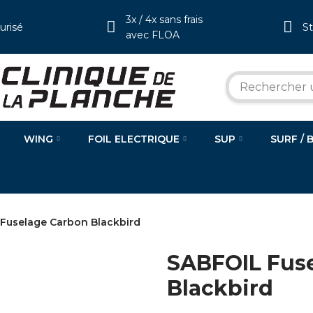
3x / 4x sans frais
urisé
S
avec FLOA
WING
FOIL ELECTRIQUE
SUP
SURF / 
Fuselage Carbon Blackbird
SABFOIL Fus
Blackbird