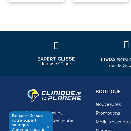
×
Bonjour ! Je suis votre expert
nautique. Comment puis-je vous
aider aujourd'hui ?
EXPERT GLISSE
LIVRAISON 
depuis +40 ans
dès 150€ d
BOUTIQUE
Nouveautés
11 Rue de la dives,
Promotions
Bonjour ! Je suis
votre expert
4 Place de la demi-lune
Meilleures vente
nautique.
×
14000 Caen
Comment puis-je
Marques