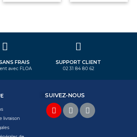
 SANS FRAIS
SUPPORT CLIENT
ent avec FLOA
02 31 84 80 62
SUIVEZ-NOUS
UE
ns
 livraison
gales
énérales de