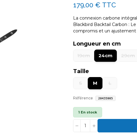
179,00 €
TTC
La connexion carbone intégral
Blackbird Backtail Carbon : L
compromis et un ajustement m
Longueur en cm
19cm
24cm
29cm
Taille
S
M
L
Référence
20435905
1 En stock