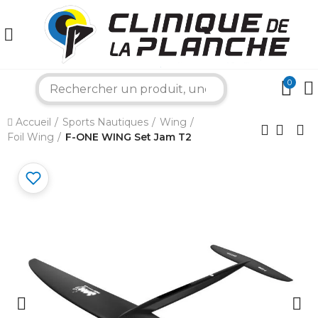
0
search
×
Accueil
Sports Nautiques
Wing
Foil Wing
F-ONE WING Set Jam T2
Bonjour ! Je suis votre expert nautique.
Comment puis-je vous aider aujourd'hui ?