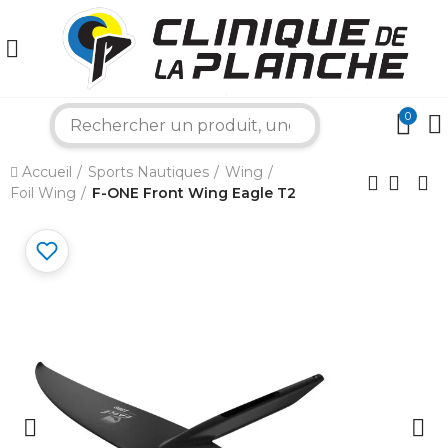
0
search
×
Accueil
Sports Nautiques
Wing
Foil Wing
F-ONE Front Wing Eagle T2
Bonjour ! Je suis votre expert nautique.
Comment puis-je vous aider aujourd'hui ?