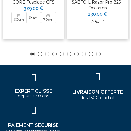
CORE Fuselage CFS
SABFOIL Razor Pro 825 -
Occasion
329,00 €
230,00 €
64cm
60cm
70cm
746cm²
EXPERT GLISSE
LIVRAISON OFFERTE
depuis +40 ans
dès 150€ d'achat
PAIEMENT SÉCURISÉ