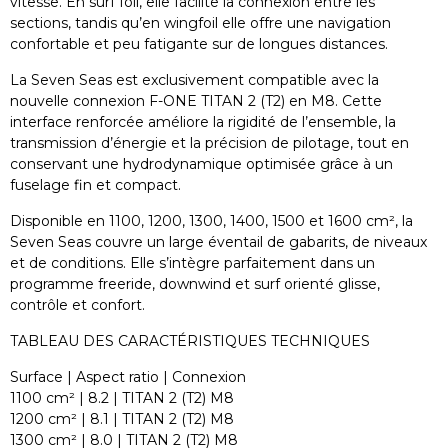
vitesse. En surf foil, elle facilite la connexion entre les
sections, tandis qu’en wingfoil elle offre une navigation
confortable et peu fatigante sur de longues distances.
La Seven Seas est exclusivement compatible avec la
nouvelle connexion F-ONE TITAN 2 (T2) en M8. Cette
interface renforcée améliore la rigidité de l’ensemble, la
transmission d’énergie et la précision de pilotage, tout en
conservant une hydrodynamique optimisée grâce à un
fuselage fin et compact.
Disponible en 1100, 1200, 1300, 1400, 1500 et 1600 cm², la
Seven Seas couvre un large éventail de gabarits, de niveaux
et de conditions. Elle s’intègre parfaitement dans un
programme freeride, downwind et surf orienté glisse,
contrôle et confort.
TABLEAU DES CARACTÉRISTIQUES TECHNIQUES
Surface | Aspect ratio | Connexion
1100 cm² | 8.2 | TITAN 2 (T2) M8
1200 cm² | 8.1 | TITAN 2 (T2) M8
1300 cm² | 8.0 | TITAN 2 (T2) M8