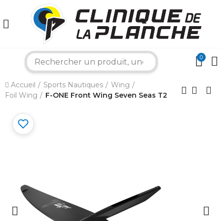
0
search
×
Accueil
Sports Nautiques
Wing
Foil Wing
F-ONE Front Wing Seven Seas T2
Bonjour ! Je suis votre expert nautique.
Comment puis-je vous aider aujourd'hui ?