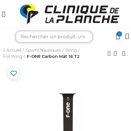
0
search
×
Accueil
Sports Nautiques
Wing
Foil Wing
F-ONE Carbon Mât 16 T2
Bonjour ! Je suis votre expert nautique.
Comment puis-je vous aider aujourd'hui ?