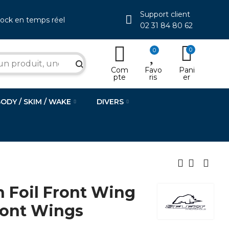
Support client
tock en temps réel
02 31 84 80 62
0
0
search
Com
Favo
Pani
pte
ris
er
BODY / SKIM / WAKE
DIVERS
h Foil Front Wing
ront Wings