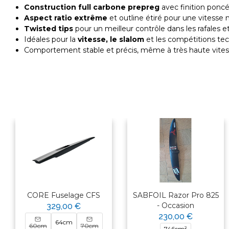
Construction full carbone prepreg
avec finition poncé
Aspect ratio extrême
et outline étiré pour une vitesse
Twisted tips
pour un meilleur contrôle dans les rafales e
Idéales pour la
vitesse, le slalom
et les compétitions te
Comportement stable et précis, même à très haute vites
CORE Fuselage CFS
SABFOIL Razor Pro 825
- Occasion
329,00 €
230,00 €
64cm
60cm
70cm
746cm²