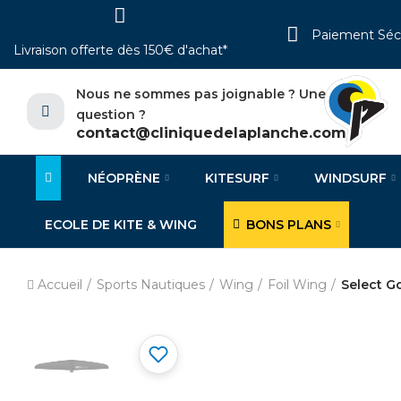
Paiement Séc
Livraison offerte dès 150€ d'achat*
Nous ne sommes pas joignable ? Une
question ?
contact@cliniquedelaplanche.com
NÉOPRÈNE
KITESURF
WINDSURF
ECOLE DE KITE & WING
BONS PLANS
Accueil
Sports Nautiques
Wing
Foil Wing
Select G