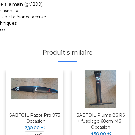
e à la main (gr.1200).
 maximale.
t une tolérance accrue.
chniques.
se.
Produit similaire
SABFOIL Razor Pro 975
SABFOIL Piuma 86 R6
- Occasion
+ fuselage 60cm M6 -
Occasion
230,00 €
450,00 €
942 cm²