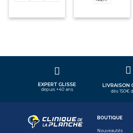
×
Bonjour ! Je suis votre expert
nautique. Comment puis-je vous
aider aujourd'hui ?
EXPERT GLISSE
LIVRAISON 
depuis +40 ans
dès 150€ d
BOUTIQUE
Nouveautés