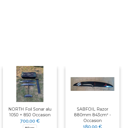
NORTH Foil Sonar alu
SABFOIL Razor
1050 + 850 Occasion
880mm 843cm² -
Occasion
700,00 €
180,00 €
85cm