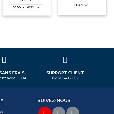
843cm²
1050cm²+850cm²
 SANS FRAIS
SUPPORT CLIENT
ent avec FLOA
02 31 84 80 62
SUIVEZ-NOUS
UE
ns