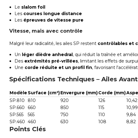
Le
slalom foil
Les
courses longue distance
Les
épreuves de vitesse pure
Vitesse, mais avec contrôle
Malgré leur radicalité, les ailes SP restent
contrôlables et 
Un
léger dièdre anhedral
, qui réduit la traînée et améli
Des
extrémités pré-vrillées
, limitant les effets de sur
Une
corde réduite et un profil fin
, favorisant l'accéléra
Spécifications Techniques – Ailes Ava
Modèle
Surface (cm²)
Envergure (mm)
Corde (mm)
Aspe
SP.810
810
920
126
10,42
SP.660
660
850
115
10,99
SP.565
565
750
110
9,84
SP.460
460
630
108
8,82
Points Clés