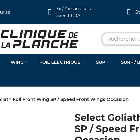
3x / 4x sans frais
urisé
S
avec FLOA
WING
FOIL ELECTRIQUE
SUP
SURF / 
oliath Foil Front Wing SP / Speed Front Wings Occasion
Select Goliat
SP / Speed F