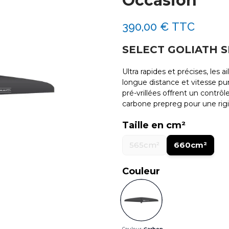
Occasion
390,00 €
TTC
SELECT GOLIATH SP
Ultra rapides et précises, les 
longue distance et vitesse pure
pré-vrillées offrent un contrô
carbone prepreg pour une rigi
Taille en cm²
565cm²
660cm²
Couleur
Couleur :
Carbon