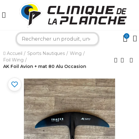
0
search
×
Accueil
Sports Nautiques
Wing
Foil Wing
Bonjour ! Je suis votre expert nautique.
AK Foil Avion + mat 80 Alu Occasion
Comment puis-je vous aider aujourd'hui ?