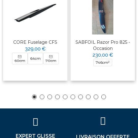
CORE Fuselage CFS
SABFOIL Razor Pro 825 -
Occasion
329,00 €
230,00 €
64cm
60cm
70cm
746cm²
EXPERT GLISSE
LIVRAISON OFFERTE