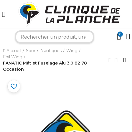
0
search
×
Accueil
Sports Nautiques
Wing
Foil Wing
Bonjour ! Je suis votre expert nautique.
FANATIC Mât et Fuselage Alu 3.0 82 78
Comment puis-je vous aider aujourd'hui ?
Occasion