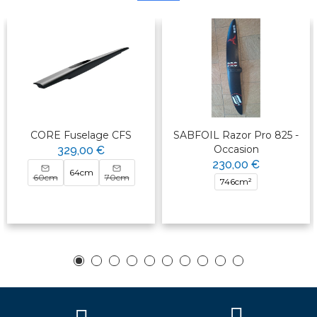
CORE Fuselage CFS
SABFOIL Razor Pro 825 -
Occasion
329,00 €
230,00 €
64cm
60cm
70cm
746cm²