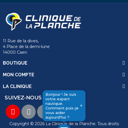
11 Rue de la dives,
4 Place de la demi-lune
14000 Caen
BOUTIQUE
MON COMPTE
LA CLINIQUE
Bonjour ! Je suis
SUIVEZ-NOUS
votre expert
nautique.
×
Comment puis-je
vous aider
send
aujourd'hui ?
Copyright © 2026 La Clinique de la Planche. Tous droits