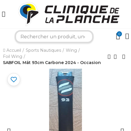
0
×
search
Accueil
Sports Nautiques
Wing
Bonjour ! Je suis votre expert nautique.
Foil Wing
Comment puis-je vous aider aujourd'hui ?
SABFOIL Mât 93cm Carbone 2024 - Occasion