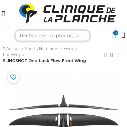
0
search
×
Accueil
Sports Nautiques
Wing
Foil Wing
Bonjour ! Je suis votre expert nautique.
Comment puis-je vous aider aujourd'hui ?
SLINGSHOT One-Lock Flow Front Wing