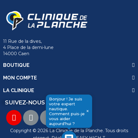
11 Rue de la dives,
4 Place de la demi-lune
14000 Caen
BOUTIQUE
MON COMPTE
LA CLINIQUE
Bonjour ! Je suis
SUIVEZ-NOUS
votre expert
nautique.
×
Comment puis-je
vous aider
send
aujourd'hui ?
Copyright © 2026 La Clinique de la Planche. Tous droits