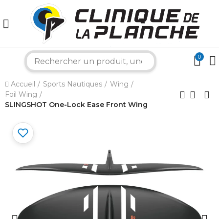
0
search
×
Accueil
Sports Nautiques
Wing
Foil Wing
Bonjour ! Je suis votre expert nautique.
SLINGSHOT One-Lock Ease Front Wing
Comment puis-je vous aider aujourd'hui ?