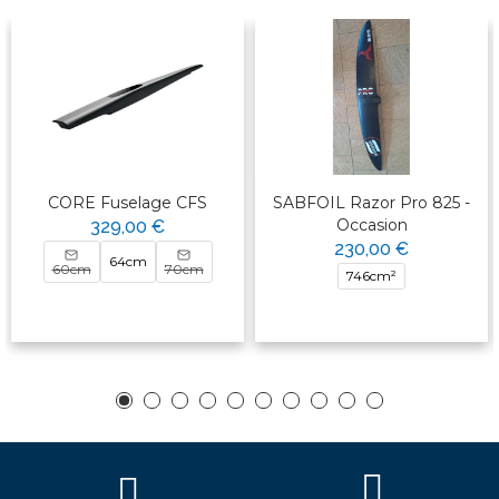
CORE Fuselage CFS
SABFOIL Razor Pro 825 -
Occasion
329,00 €
230,00 €
64cm
60cm
70cm
746cm²