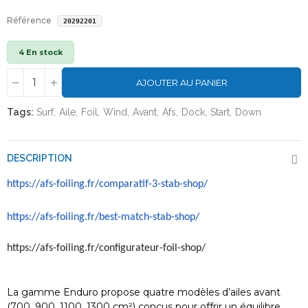
Référence
20292201
4 En stock
AJOUTER AU PANIER
Tags:
Surf
Aile
Foil
Wind
Avant
Afs
Dock
Start
Down
DESCRIPTION
https://afs-foiling.fr/comparatif-3-stab-shop/
https://afs-foiling.fr/best-match-stab-shop/
https://afs-foiling.fr/configurateur-foil-shop/
La gamme Enduro propose quatre modèles d’ailes avant
(700, 900, 1100, 1300 cm²) conçus pour offrir un équilibre