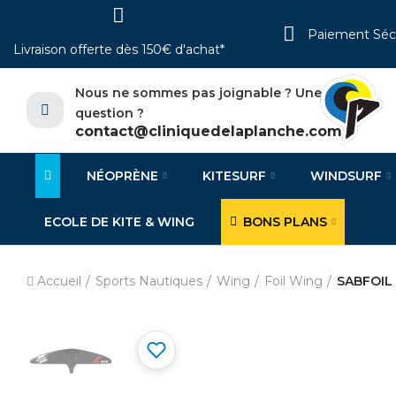
Paiement Séc
Livraison offerte dès 150€ d'achat*
Nous ne sommes pas joignable ? Une
question ?
contact@cliniquedelaplanche.com
NÉOPRÈNE
KITESURF
WINDSURF
ECOLE DE KITE & WING
BONS PLANS
Accueil
Sports Nautiques
Wing
Foil Wing
SABFOIL 