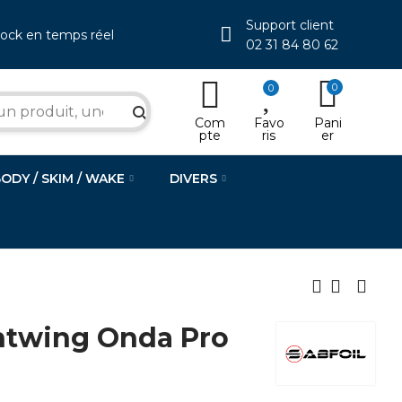
Support client
tock en temps réel
02 31 84 80 62
0
0
search
Com
Favo
Pani
pte
ris
er
BODY / SKIM / WAKE
DIVERS
ntwing Onda Pro