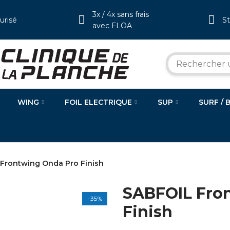
3x / 4x sans frais
urisé
S
avec FLOA
WING
FOIL ELECTRIQUE
SUP
SURF / 
Frontwing Onda Pro Finish
SABFOIL Fro
-35%
Finish