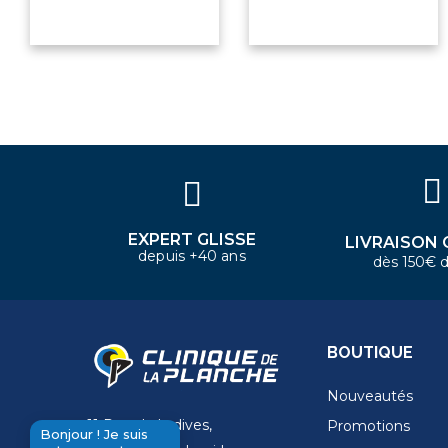
×
Bonjour ! Je suis votre expert
nautique. Comment puis-je vous
aider aujourd'hui ?
EXPERT GLISSE
LIVRAISON 
depuis +40 ans
dès 150€ d
BOUTIQUE
Nouveautés
11 Rue de la dives,
Promotions
Bonjour ! Je suis