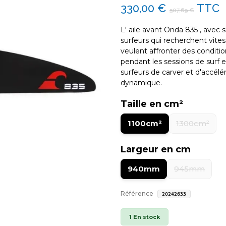
330,00 €
TTC
507,69 €
L' aile avant Onda 835 , avec 
surfeurs qui recherchent vitess
veulent affronter des conditio
pendant les sessions de surf 
surfeurs de carver et d'accélér
dynamique.
Taille en cm²
1100cm²
1300cm²
Largeur en cm
940mm
945mm
Référence
20242633
1 En stock