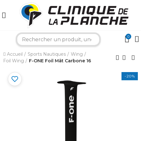
0
search
×
Accueil
Sports Nautiques
Wing
Foil Wing
F-ONE Foil Mât Carbone 16
Bonjour ! Je suis votre expert nautique.
Comment puis-je vous aider aujourd'hui ?
-20%