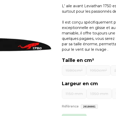
L' aile avant Leviathan 1750 
surtout pour les passionnés d
Il est conçu spécifiquement po
exceptionnelle en glisse et au
maniable, il offre toujours u
quelques pagaies, vous serez 
par sa taille énorme, permet
pour le vent sur le rivage .
Taille en cm²
1580cm²
1950cm²
Largeur en cm
1150 mm
1350 mm
Référence
20186081