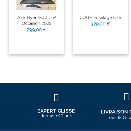
AFS Flyer 1500cm²
CORE Fuselage CFS
Occasion 2025
329,00 €
799,00 €
×
Bonjour ! Je suis votre expert
nautique. Comment puis-je vous
aider aujourd'hui ?
EXPERT GLISSE
LIVRAISON 
depuis +40 ans
dès 150€ d