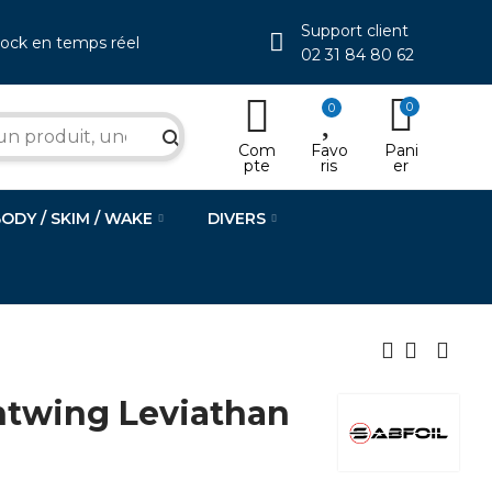
Support client
tock en temps réel
02 31 84 80 62
0
0
search
Com
Favo
Pani
pte
ris
er
BODY / SKIM / WAKE
DIVERS
ntwing Leviathan