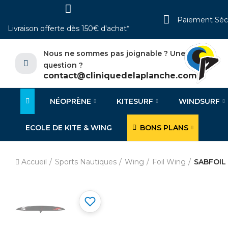
Paiement Séc
Livraison offerte dès 150€ d'achat*
Nous ne sommes pas joignable ? Une
question ?
contact@cliniquedelaplanche.com
NÉOPRÈNE
KITESURF
WINDSURF
ECOLE DE KITE & WING
BONS PLANS
Accueil
Sports Nautiques
Wing
Foil Wing
SABFOIL 