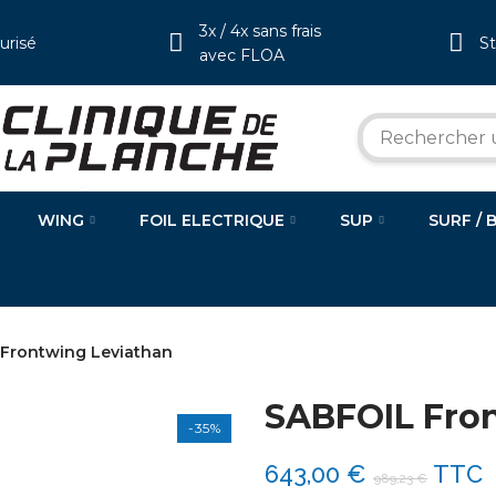
3x / 4x sans frais
urisé
S
avec FLOA
WING
FOIL ELECTRIQUE
SUP
SURF / 
Frontwing Leviathan
SABFOIL Fro
-35%
643,00 €
TTC
989,23 €