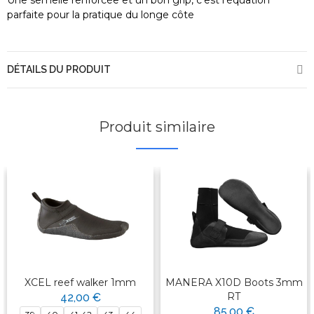
Une semelle renforcée et un bon grip, c'est l'équation
parfaite pour la pratique du longe côte
DÉTAILS DU PRODUIT
Produit similaire
XCEL reef walker 1mm
MANERA X10D Boots 3mm
RT
42,00 €
85,00 €