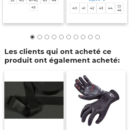
39
40
41-42
43
44
45
40
41
42
43
44
45
Les clients qui ont acheté ce
produit ont également acheté: