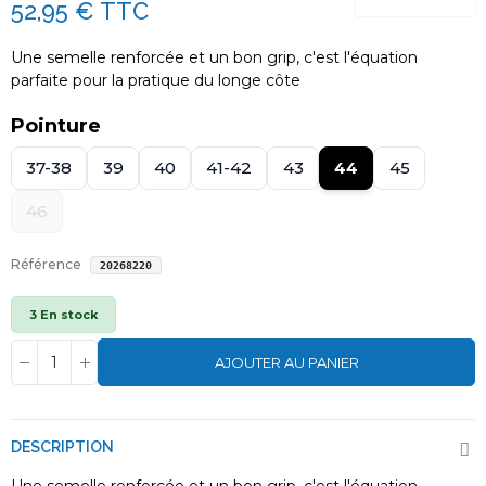
52,95 €
TTC
Une semelle renforcée et un bon grip, c'est l'équation
parfaite pour la pratique du longe côte
Pointure
37-38
39
40
41-42
43
44
45
46
Référence
20268220
3 En stock
AJOUTER AU PANIER
DESCRIPTION