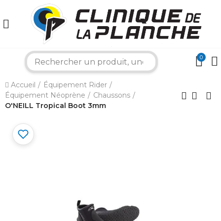
0
search
×
Accueil
Équipement Rider
Équipement Néoprène
Chaussons
O'NEILL Tropical Boot 3mm
Bonjour ! Je suis votre expert nautique.
Comment puis-je vous aider aujourd'hui ?