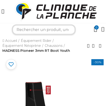
0
search
×
Accueil
Équipement Rider
Équipement Néoprène
Chaussons
MADNESS Pioneer 3mm RT Boot Youth
Bonjour ! Je suis votre expert nautique.
Comment puis-je vous aider aujourd'hui ?
-30%