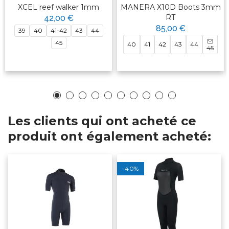
XCEL reef walker 1mm
MANERA X10D Boots 3mm
RT
42,00 €
85,00 €
39
40
41-42
43
44
45
40
41
42
43
44
45
Les clients qui ont acheté ce
produit ont également acheté:
-40%