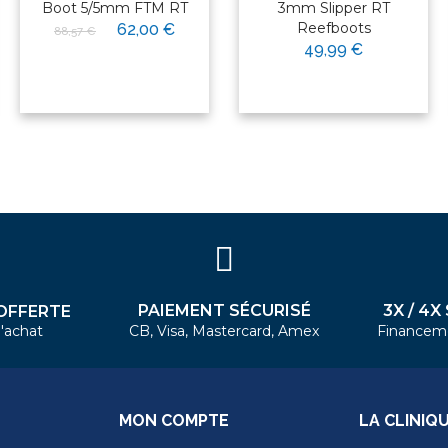
Boot 5/5mm FTM RT
3mm Slipper RT
Reefboots
62,00 €
88,57 €
49,99 €
PAIEMENT SÉCURISÉ
3X / 4X
OFFERTE
'achat
CB, Visa, Mastercard, Amex
Financem
MON COMPTE
LA CLINIQ