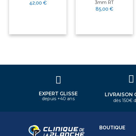
3mm RT
42,00 €
85,00 €
×
Bonjour ! Je suis votre expert
nautique. Comment puis-je vous
aider aujourd'hui ?
EXPERT GLISSE
LIVRAISON 
depuis +40 ans
dès 150€ d
BOUTIQUE