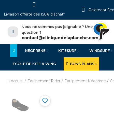
Paiement Séc
Livraison offerte dès 150€ d'achat*
Nous ne sommes pas joignable ? Une
question ?
contact@cliniquedelaplanche.com
NÉOPRÈNE
KITESURF
WINDSURF
ECOLE DE KITE & WING
BONS PLANS
Accueil
Équipement Rider
Équipement Néoprène
C