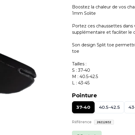
Boostez la chaleur de vos ch
1mm Solite
Portez ces chaussettes dans v
supplémentaire et faciliter l
Son design Split toe permettr
toe
Tailles :
S : 37-40
M : 40.5-42.5
L : 43-45
Pointure
37-40
40.5-42.5
43
Référence
20212032