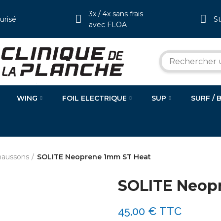
3x / 4x sans frais
urisé
S
avec FLOA
WING
FOIL ELECTRIQUE
SUP
SURF / 
haussons
SOLITE Neoprene 1mm ST Heat
SOLITE Neop
45,00 €
TTC