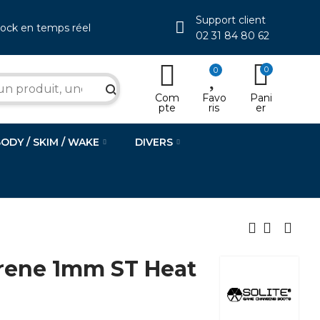
Support client
tock en temps réel
02 31 84 80 62
0
0
search
Com
Favo
Pani
pte
ris
er
BODY / SKIM / WAKE
DIVERS
rene 1mm ST Heat