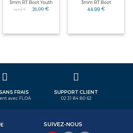
3mm RT Boot Youth
3mm RT Boot
31,00 €
44,99 €
44,29 €
 SANS FRAIS
SUPPORT CLIENT
ent avec FLOA
02 31 84 80 62
SUIVEZ-NOUS
UE