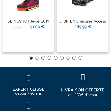
SLINGSHOT Jewel 2017
O'BRIEN Chausses Access
91,00 €
269,99 €
303,33 €
EXPERT GLISSE
LIVRAISON OFFERTE
depuis +40 ans
dès 150€ d'achat