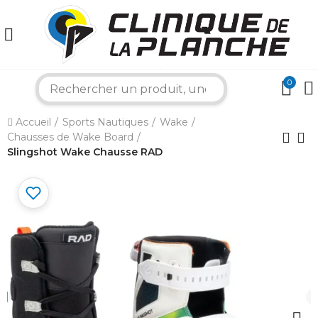
0
search
×
Accueil
Sports Nautiques
Wake
Chausses de Wake Board
Bonjour ! Je suis votre expert nautique.
Comment puis-je vous aider aujourd'hui ?
Slingshot Wake Chausse RAD