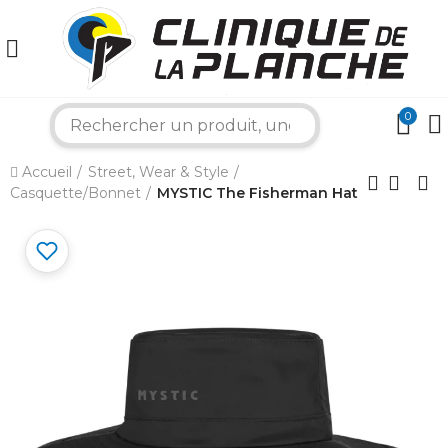
0
×
search
Accueil
Street, Wear & Style
Bonjour ! Je suis votre expert nautique.
Casquette/Bonnet
MYSTIC The Fisherman Hat
Comment puis-je vous aider aujourd'hui ?