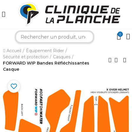
0
search
×
Accueil
Équipement Rider
Sécurité et protection
Casques
Bonjour ! Je suis votre expert nautique.
Comment puis-je vous aider aujourd'hui ?
FORWARD WIP Bandes Réfléchissantes
Casque