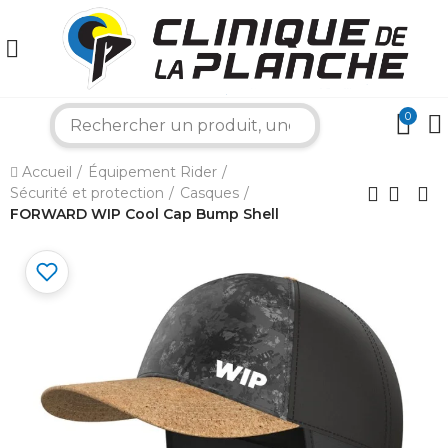
0
search
×
Accueil
Équipement Rider
Sécurité et protection
Casques
Bonjour ! Je suis votre expert nautique.
FORWARD WIP Cool Cap Bump Shell
Comment puis-je vous aider aujourd'hui ?