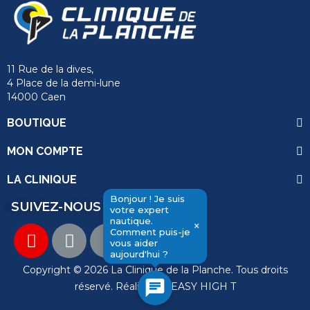
11 Rue de la dives,
4 Place de la demi-lune
14000 Caen
BOUTIQUE
MON COMPTE
LA CLINIQUE
Bonjour ! Je suis
SUIVEZ-NOUS
votre expert
nautique.
×
Comment puis-je
send
vous aider
aujourd'hui ?
Copyright © 2026 La Clinique de la Planche. Tous droits
chat
réservé. Réalisation
EASY HIGH T