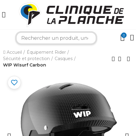
0
search
×
Accueil
Équipement Rider
Sécurité et protection
Casques
Bonjour ! Je suis votre expert nautique.
WIP Wisurf Carbon
Comment puis-je vous aider aujourd'hui ?