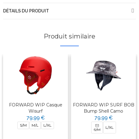
DÉTAILS DU PRODUIT
Produit similaire
FORWARD WIP Casque
FORWARD WIP SURF BOB
Wisurf
Bump Shell Camo
79,99 €
79,99 €
S/M
M/L
L/XL
L/XL
S/M