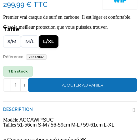
299,99 €
TTC
Premier vrai casque de surf en carbone. Il est léger et confortable.
C'est la meilleur protection que vous puissiez trouver.
Taille
S/M
M/L
L/XL
Référence
20372842
1 En stock
AJOUTER AU PANIER
DESCRIPTION
Modèle
ACCAWIPSUC
Tailles
51-56cm S-M / 56-59cm M-L / 59-61cm L-XL
> Coque en carbone pré imprégné 8K