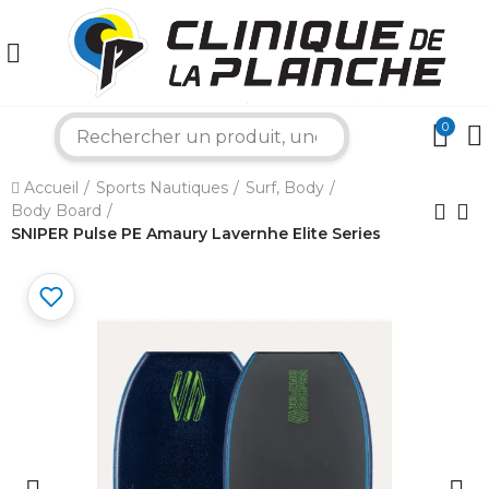
0
search
×
Accueil
Sports Nautiques
Surf, Body
Body Board
Bonjour ! Je suis votre expert nautique.
SNIPER Pulse PE Amaury Lavernhe Elite Series
Comment puis-je vous aider aujourd'hui ?