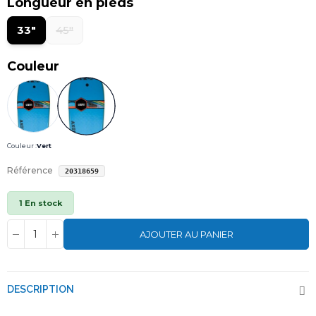
Longueur en pieds
33"
45"
Couleur
Couleur :
Vert
Référence
20318659
1 En stock
AJOUTER AU PANIER
DESCRIPTION