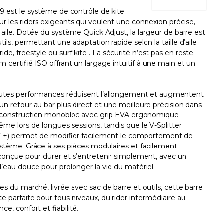
 est le système de contrôle de kite
r les riders exigeants qui veulent une connexion précise,
r aile. Dotée du système Quick Adjust, la largeur de barre est
ils, permettant une adaptation rapide selon la taille d’aile
ride, freestyle ou surf kite . La sécurité n’est pas en reste
m certifié ISO offrant un largage intuitif à une main et un
tes performances réduisent l’allongement et augmentent
r un retour au bar plus direct et une meilleure précision dans
a construction monobloc avec grip EVA ergonomique
me lors de longues sessions, tandis que le V-Splitter
h V +) permet de modifier facilement le comportement de
système. Grâce à ses pièces modulaires et facilement
conçue pour durer et s’entretenir simplement, avec un
l’eau douce pour prolonger la vie du matériel.
es du marché, livrée avec sac de barre et outils, cette barre
te parfaite pour tous niveaux, du rider intermédiaire au
, confort et fiabilité.