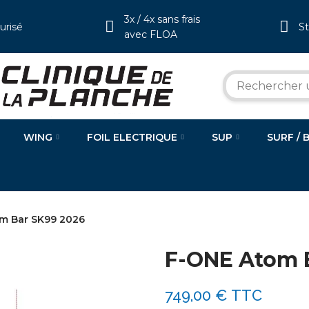
3x / 4x sans frais
urisé
S
avec FLOA
WING
FOIL ELECTRIQUE
SUP
SURF / 
m Bar SK99 2026
F-ONE Atom 
749,00 €
TTC