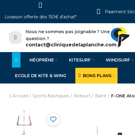
Paiement Séc
Livraison offerte dès 150€ d'achat*
Nous ne sommes pas joignable ? Une
question ?
contact@cliniquedelaplanche.com
NÉOPRÈNE
KITESURF
WINDSURF
ECOLE DE KITE & WING
BONS PLANS
Accueil
Sports Nautiques
Kitesurf
Barre
F-ONE Ato