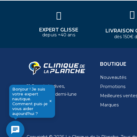
aider aujourd'hui ?
EXPERT GLISSE
LIVRAISON 
depuis +40 ans
dès 150€ d
BOUTIQUE
Nouveautés
11 Rue de la dives,
Promotions
Bonjour ! Je suis
votre expert
4 Place de la demi-lune
Meilleures vente
nautique.
×
14000 Caen
Comment puis-je
Marques
send
vous aider
aujourd'hui ?
chat