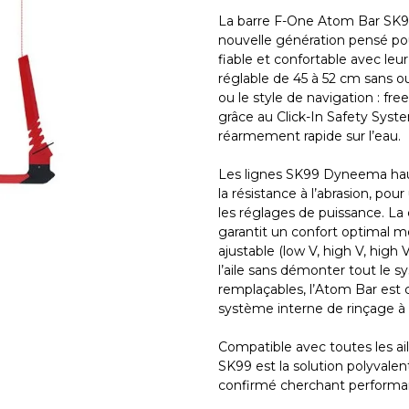
La barre F-One Atom Bar SK99
nouvelle génération pensé pou
fiable et confortable avec leu
réglable de 45 à 52 cm sans out
ou le style de navigation : free
grâce au Click-In Safety Syste
réarmement rapide sur l’eau.
Les lignes SK99 Dyneema hau
la résistance à l’abrasion, pou
les réglages de puissance. L
garantit un confort optimal mê
ajustable (low V, high V, hig
l’aile sans démonter tout le 
remplaçables, l’Atom Bar est 
système interne de rinçage à 
Compatible avec toutes les ail
SK99 est la solution polyvalen
confirmé cherchant performance