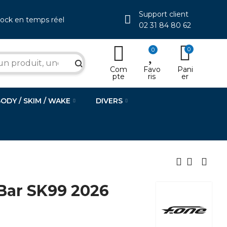
Support client
tock en temps réel
02 31 84 80 62
0
0
search
Com
Favo
Pani
pte
ris
er
BODY / SKIM / WAKE
DIVERS
Bar SK99 2026