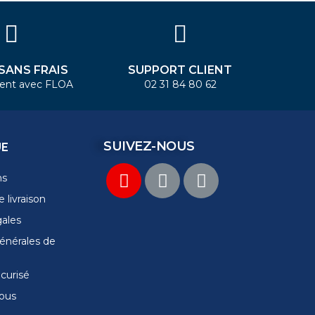
 SANS FRAIS
SUPPORT CLIENT
ent avec FLOA
02 31 84 80 62
SUIVEZ-NOUS
UE
ns
 livraison
gales
énérales de
curisé
ous