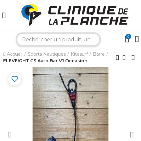
0
search
×
Accueil
Sports Nautiques
Kitesurf
Barre
ELEVEIGHT CS Auto Bar V1 Occasion
Bonjour ! Je suis votre expert nautique.
Comment puis-je vous aider aujourd'hui ?