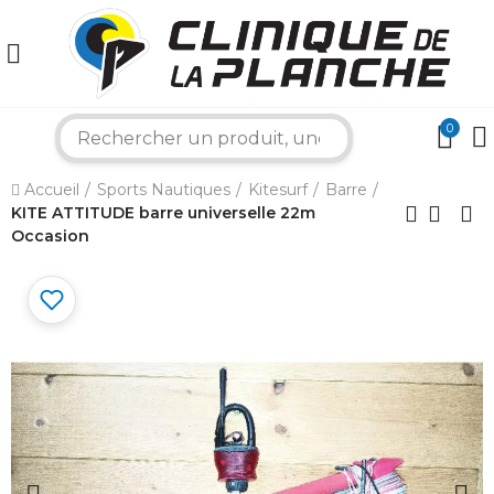
0
×
search
Accueil
Sports Nautiques
Kitesurf
Barre
Bonjour ! Je suis votre expert nautique.
KITE ATTITUDE barre universelle 22m
Comment puis-je vous aider aujourd'hui ?
Occasion