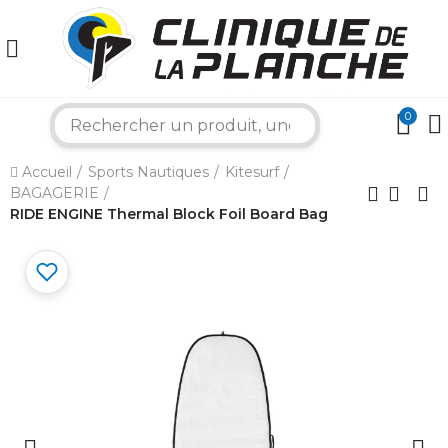
0
search
×
Accueil
Sports Nautiques
Kitesurf
BAGAGERIE
Bonjour ! Je suis votre expert nautique.
RIDE ENGINE Thermal Block Foil Board Bag
Comment puis-je vous aider aujourd'hui ?