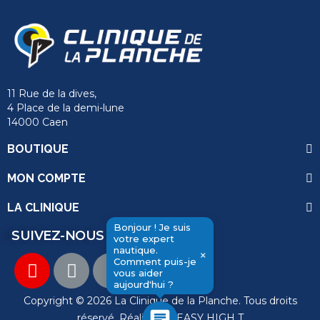
11 Rue de la dives,
4 Place de la demi-lune
14000 Caen
BOUTIQUE
MON COMPTE
LA CLINIQUE
Bonjour ! Je suis
SUIVEZ-NOUS
votre expert
nautique.
×
Comment puis-je
vous aider
send
aujourd'hui ?
Copyright © 2026 La Clinique de la Planche. Tous droits
chat
réservé. Réalisation
EASY HIGH T