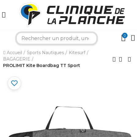
0
search
×
Accueil
Sports Nautiques
Kitesurf
BAGAGERIE
PROLIMIT Kite Boardbag TT Sport
Bonjour ! Je suis votre expert nautique.
Comment puis-je vous aider aujourd'hui ?