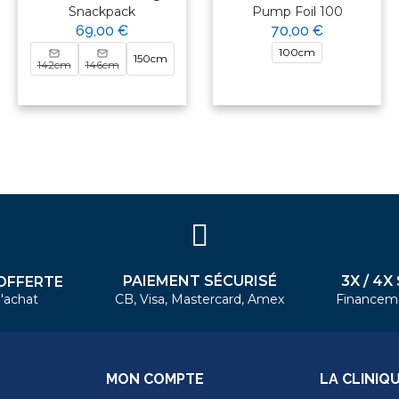
Snackpack
Pump Foil 100
69,00 €
70,00 €
100cm
150cm
142cm
146cm
PAIEMENT SÉCURISÉ
3X / 4X
OFFERTE
'achat
CB, Visa, Mastercard, Amex
Financem
MON COMPTE
LA CLINIQ