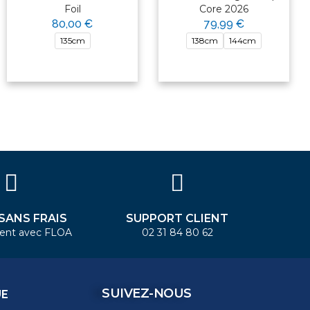
Foil
Core 2026
80,00 €
79,99 €
135cm
138cm
144cm
 SANS FRAIS
SUPPORT CLIENT
ent avec FLOA
02 31 84 80 62
SUIVEZ-NOUS
UE