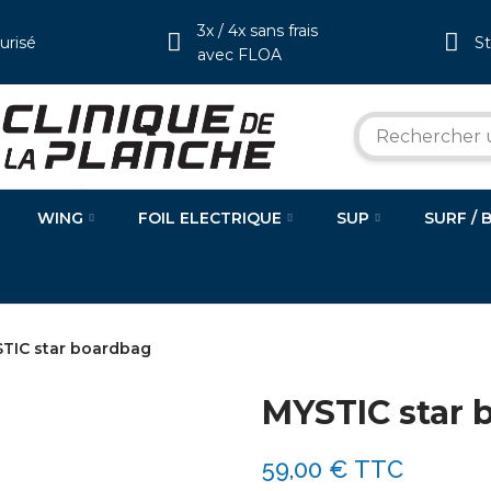
3x / 4x sans frais
urisé
S
avec FLOA
WING
FOIL ELECTRIQUE
SUP
SURF / 
TIC star boardbag
MYSTIC star 
59,00 €
TTC