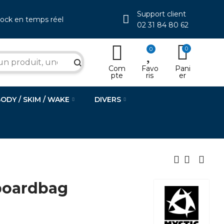
Support client
tock en temps réel
02 31 84 80 62
0
0
search
Com
Favo
Pani
pte
ris
er
BODY / SKIM / WAKE
DIVERS
boardbag