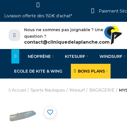
Paiement Séc
Livraison offerte dès 150€ d'achat*
Nous ne sommes pas joignable ? Une
question ?
contact@cliniquedelaplanche.com
NÉOPRÈNE
KITESURF
WINDSURF
ECOLE DE KITE & WING
BONS PLANS
Accueil
Sports Nautiques
Kitesurf
BAGAGERIE
MYS