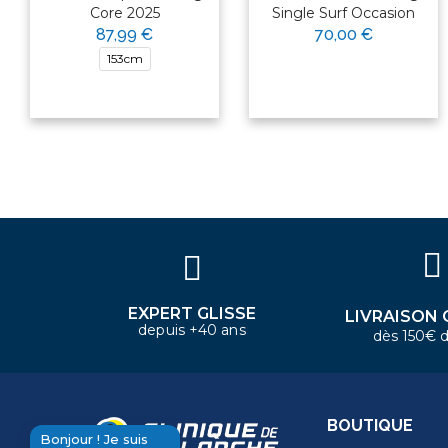
Core 2025
Single Surf Occasion
87,99 €
70,00 €
×
153cm
Bonjour ! Je suis votre expert
nautique. Comment puis-je vous
aider aujourd'hui ?
EXPERT GLISSE
LIVRAISON 
depuis +40 ans
dès 150€ d
BOUTIQUE
Bonjour ! Je suis