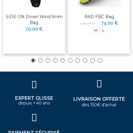
SIDE ON Down Wind 5mm
RAD FBC Bag
Bag
74,00 €
148,00 €
70,00 €
M
L
EXPERT GLISSE
LIVRAISON OFFERTE
depuis +40 ans
dès 150€ d'achat
PAIEMENT SÉCURISÉ