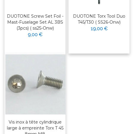
DUOTONE Screw Set Foil -
DUOTONE Torx Tool Duo
Mast-Fuselage Set AL 3BS
T45/T30 ( SS26-Onw)
(3pcs) ( ss25-Onw)
19,00 €
9,00 €
Vis inox à tête cylindrique
large à empreinte Torx T 45
8mm M8