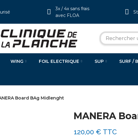
3x / 4x sans frais
urisé
S
avec FLOA
WING
FOIL ELECTRIQUE
SUP
SURF / 
NERA Board BAg Midlenght
MANERA Boar
120,00 €
TTC