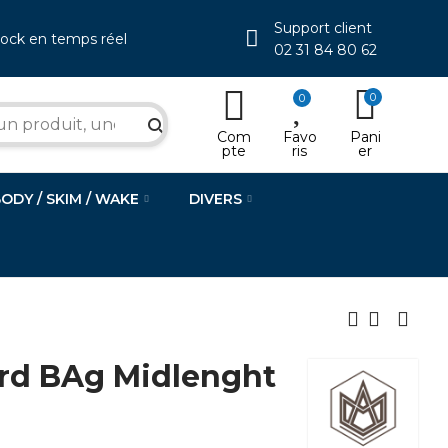
Support client
tock en temps réel
02 31 84 80 62
0
0
search
Com
Favo
Pani
pte
ris
er
BODY / SKIM / WAKE
DIVERS
d BAg Midlenght