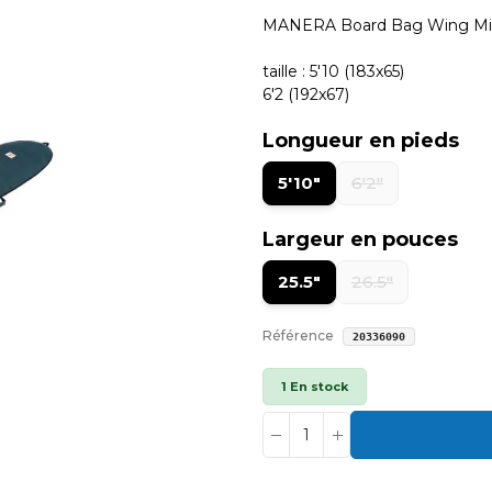
MANERA Board Bag Wing Mi
taille :
5'10 (183x65)
6'2 (192x67)
Longueur en pieds
5'10"
6'2"
Largeur en pouces
25.5"
26.5"
Référence
20336090
1 En stock