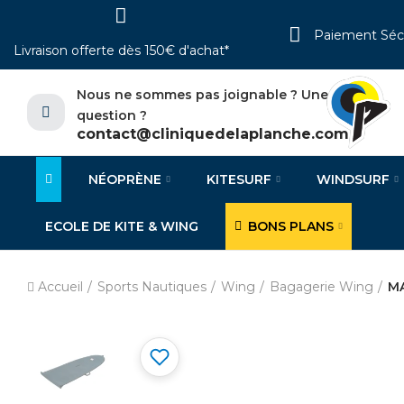
Paiement Séc
Livraison offerte dès 150€ d'achat*
Nous ne sommes pas joignable ? Une
question ?
contact@cliniquedelaplanche.com
NÉOPRÈNE
KITESURF
WINDSURF
ECOLE DE KITE & WING
BONS PLANS
Accueil
Sports Nautiques
Wing
Bagagerie Wing
MA