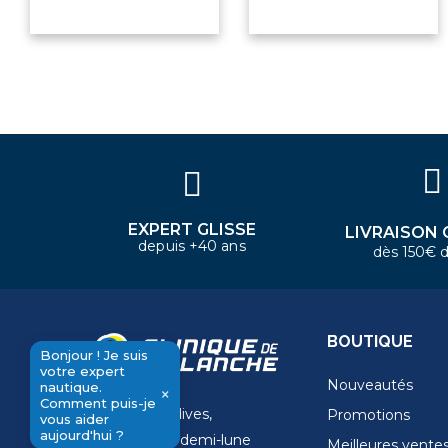
Bonjour ! Je suis votre expert
nautique. Comment puis-je vous
aider aujourd'hui ?
EXPERT GLISSE
LIVRAISON 
depuis +40 ans
dès 150€ d
BOUTIQUE
Bonjour ! Je suis
votre expert
Nouveautés
nautique.
×
Comment puis-je
11 Rue de la dives,
Promotions
send
vous aider
aujourd'hui ?
4 Place de la demi-lune
Meilleures vente