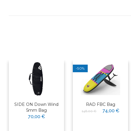
-50%
SIDE ON Down Wind
RAD FBC Bag
5mm Bag
74,00 €
148,00 €
70,00 €
×