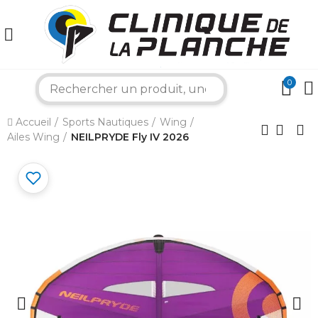
0
search
Accueil
Sports Nautiques
Wing
×
Ailes Wing
NEILPRYDE Fly IV 2026
Bonjour ! Je suis votre expert nautique.
Comment puis-je vous aider aujourd'hui ?