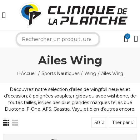
0
search
Ailes Wing
Accueil
Sports Nautiques
Wing
Ailes Wing
Découvrez notre sélection d’ailes de wingfoil neuves et
d’occasion, à poignées souples, rigides ou avec wishbone, de
×
toutes tailles, issues des plus grandes marques telles que
Duotone, F-One, AFS, Gaastra, Vayu et bien d’autres encore.
Bonjour ! Je suis votre expert nautique.
50
Trier par
Comment puis-je vous aider aujourd'hui ?