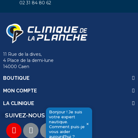
02 31 84 80 62
11 Rue de la dives,
4 Place de la demi-lune
14000 Caen
send
BOUTIQUE
MON COMPTE
LA CLINIQUE
Bonjour ! Je suis
SUIVEZ-NOUS
votre expert
nautique.
×
Comment puis-je
vous aider
aujourd'hui ?