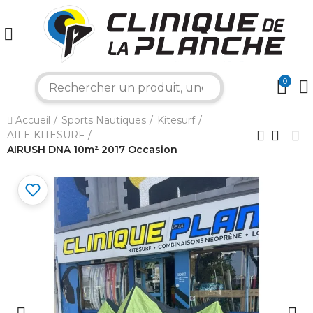
0
×
search
Accueil
Sports Nautiques
Kitesurf
Bonjour ! Je suis votre expert nautique.
AILE KITESURF
Comment puis-je vous aider aujourd'hui ?
AIRUSH DNA 10m² 2017 Occasion