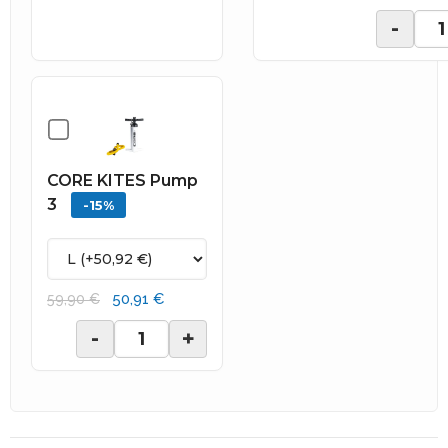
-
CORE KITES Pump
3
-15%
50,91 €
59,90 €
-
+