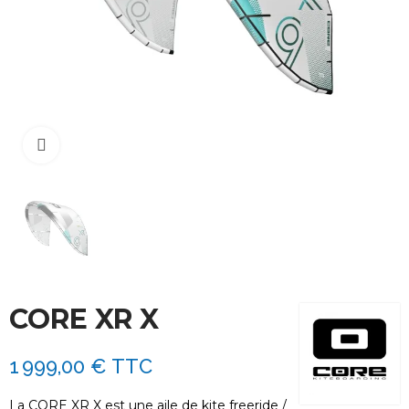
Cliquez pour agrandir
CORE XR X
1 999,00 €
TTC
La CORE XR X est une aile de kite freeride /