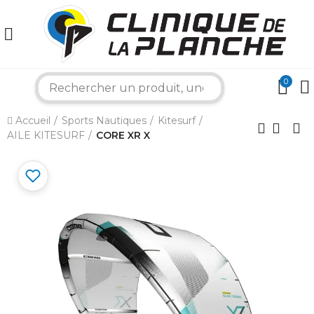
0
search
Accueil
Sports Nautiques
Kitesurf
×
AILE KITESURF
CORE XR X
Bonjour ! Je suis votre expert nautique.
Comment puis-je vous aider aujourd'hui ?