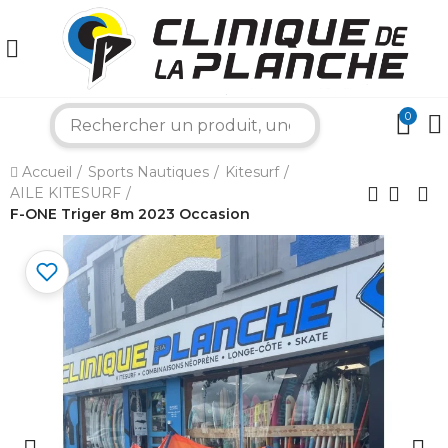
0
×
search
Accueil
Sports Nautiques
Kitesurf
Bonjour ! Je suis votre expert nautique.
AILE KITESURF
Comment puis-je vous aider aujourd'hui ?
F-ONE Triger 8m 2023 Occasion