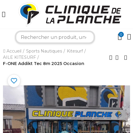
0
×
search
Accueil
Sports Nautiques
Kitesurf
Bonjour ! Je suis votre expert nautique.
AILE KITESURF
Comment puis-je vous aider aujourd'hui ?
F-ONE Addikt Tec 8m 2025 Occasion