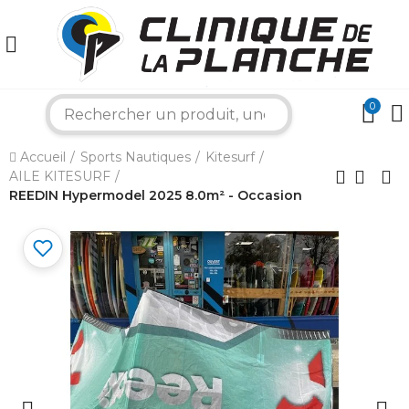
0
×
search
Accueil
Sports Nautiques
Kitesurf
Bonjour ! Je suis votre expert nautique.
AILE KITESURF
Comment puis-je vous aider aujourd'hui ?
REEDIN Hypermodel 2025 8.0m² - Occasion