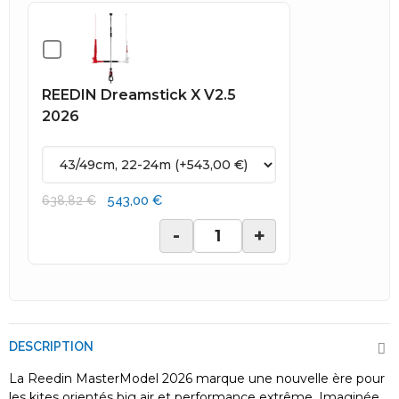
REEDIN Dreamstick X V2.5
2026
543,00 €
638,82 €
-
+
DESCRIPTION
La Reedin MasterModel 2026 marque une nouvelle ère pour
les kites orientés big air et performance extrême. Imaginée