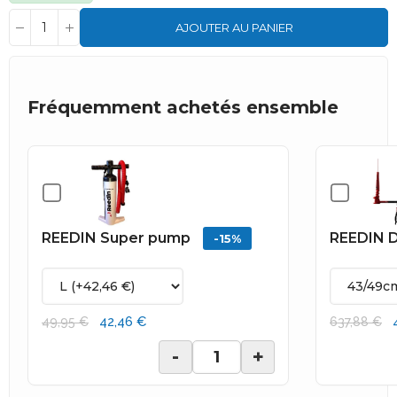
AJOUTER AU PANIER
Fréquemment achetés ensemble
REEDIN Super pump
REEDIN D
-15%
42,46 €
49,95 €
637,88 €
-
+