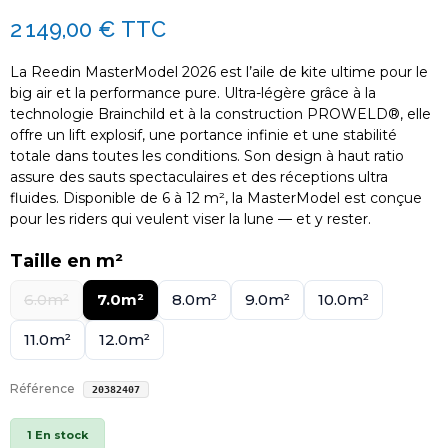
2 149,00 €
TTC
La Reedin MasterModel 2026 est l’aile de kite ultime pour le
big air et la performance pure. Ultra-légère grâce à la
technologie Brainchild et à la construction PROWELD®, elle
offre un lift explosif, une portance infinie et une stabilité
totale dans toutes les conditions. Son design à haut ratio
assure des sauts spectaculaires et des réceptions ultra
fluides. Disponible de 6 à 12 m², la MasterModel est conçue
pour les riders qui veulent viser la lune — et y rester.
Taille en m²
6.0m²
7.0m²
8.0m²
9.0m²
10.0m²
11.0m²
12.0m²
Référence
20382407
1 En stock