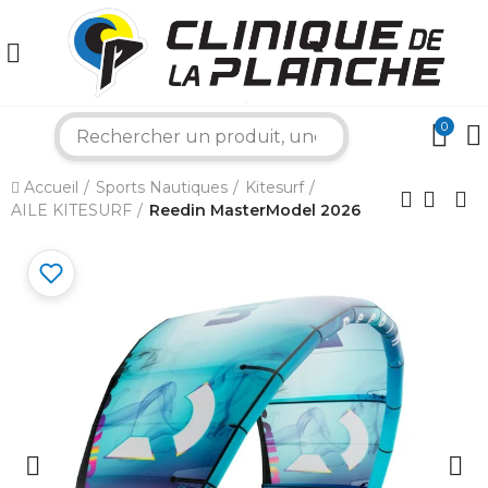
0
search
×
Accueil
Sports Nautiques
Kitesurf
AILE KITESURF
Reedin MasterModel 2026
Bonjour ! Je suis votre expert nautique.
Comment puis-je vous aider aujourd'hui ?