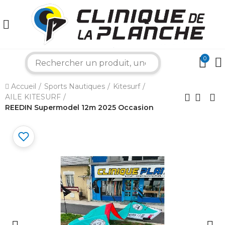
0
search
×
Accueil
Sports Nautiques
Kitesurf
AILE KITESURF
Bonjour ! Je suis votre expert nautique.
Comment puis-je vous aider aujourd'hui ?
REEDIN Supermodel 12m 2025 Occasion