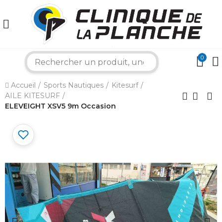
0
×
search
Accueil
Sports Nautiques
Kitesurf
Bonjour ! Je suis votre expert nautique.
AILE KITESURF
Comment puis-je vous aider aujourd'hui ?
ELEVEIGHT XSV5 9m Occasion