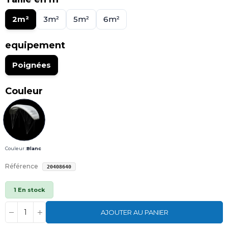
2m²
3m²
5m²
6m²
equipement
Poignées
Couleur
Couleur :
Blanc
Référence
20408640
1 En stock
AJOUTER AU PANIER