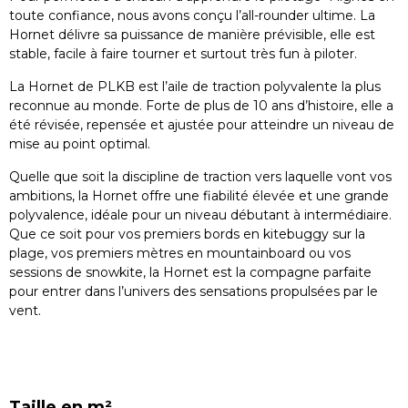
toute confiance, nous avons conçu l’
all-rounder ultime
. La
Hornet délivre sa puissance de manière
prévisible
, elle est
stable
,
facile à faire tourner
et surtout
très fun à piloter
.
La
Hornet de
PLKB
est l’aile de traction polyvalente la plus
reconnue au monde. Forte de
plus de 10 ans d’histoire
, elle a
été
révisée, repensée et ajustée
pour atteindre un niveau de
mise au point optimal.
Quelle que soit la discipline de traction vers laquelle vont vos
ambitions, la Hornet offre une
fiabilité élevée
et une
grande
polyvalence
, idéale pour un
niveau débutant à intermédiaire
.
Que ce soit pour vos
premiers bords en kitebuggy sur la
plage
, vos
premiers mètres en mountainboard
ou vos
sessions de snowkite
, la Hornet est la
compagne parfaite
pour entrer dans l’univers des
sensations propulsées par le
vent
.
Taille en m²