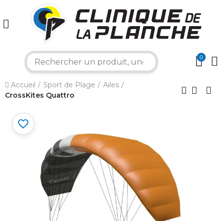
0
search
×
Accueil
Sport de Plage
Ailes
CrossKites Quattro
Bonjour ! Je suis votre expert nautique.
Comment puis-je vous aider aujourd'hui ?