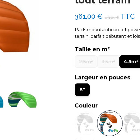
tout terrain
361,00 €
TTC
451,25 €
Pack mountainboard et powerkit
terrain, parfait débutant et loisi
Taille en m²
2.5m²
3.5m²
4.5m²
Largeur en pouces
8"
Couleur