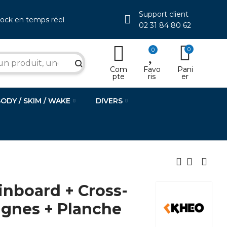
Support client
tock en temps réel
02 31 84 80 62
0
0
search
Com
Favo
Pani
pte
ris
er
BODY / SKIM / WAKE
DIVERS
nboard + Cross-
 lignes + Planche