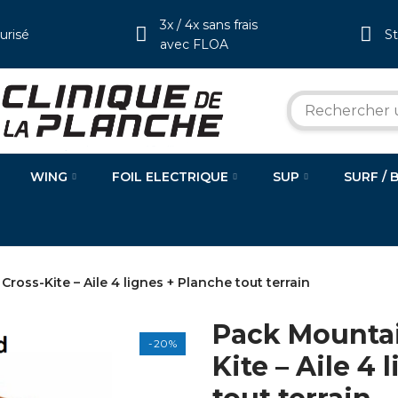
3x / 4x sans frais
urisé
S
avec FLOA
WING
FOIL ELECTRIQUE
SUP
SURF / 
oss-Kite – Aile 4 lignes + Planche tout terrain
Pack Mountai
-20%
Kite – Aile 4