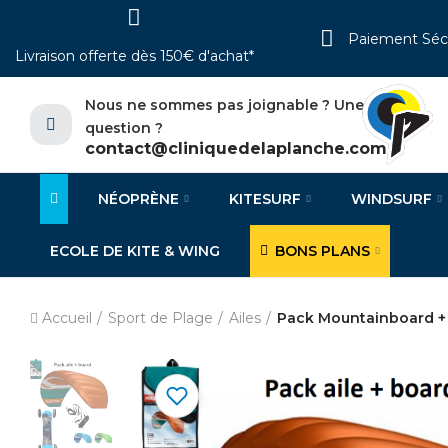
Paiement Séc
Livraison offerte dès 150€ d'achat*
Nous ne sommes pas joignable ? Une
question ?
contact@cliniquedelaplanche.com
NÉOPRÈNE
KITESURF
WINDSURF
ECOLE DE KITE & WING
BONS PLANS
Accueil
Sport de Plage
Ailes
Pack Mountainboard + Cr