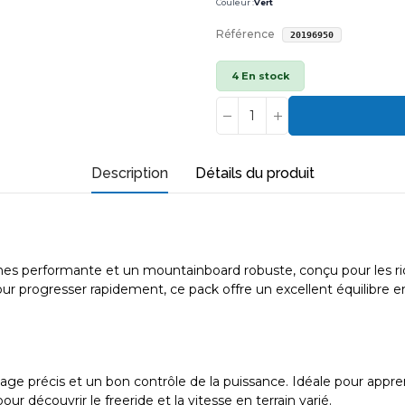
Couleur :
Vert
Référence
20196950
4 En stock
Description
Détails du produit
nes performante et un mountainboard robuste, conçu pour les rider
r progresser rapidement, ce pack offre un excellent équilibre entr
lotage précis et un bon contrôle de la puissance. Idéale pour appre
 découvrir le freeride et la vitesse en terrain varié.