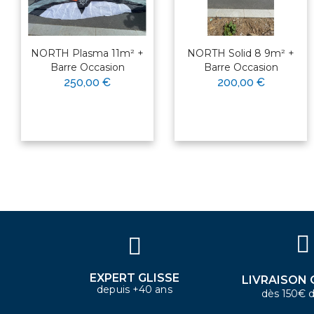
NORTH Plasma 11m² +
NORTH Solid 8 9m² +
Barre Occasion
Barre Occasion
250,00 €
200,00 €
×
Bonjour ! Je suis votre expert
nautique. Comment puis-je vous
aider aujourd'hui ?
EXPERT GLISSE
LIVRAISON 
depuis +40 ans
dès 150€ d