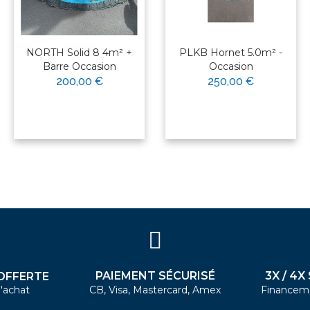
NORTH Solid 8 4m² +
PLKB Hornet 5.0m² -
Barre Occasion
Occasion
200,00 €
250,00 €
PAIEMENT SÉCURISÉ
3X / 4X
OFFERTE
'achat
CB, Visa, Mastercard, Amex
Financem